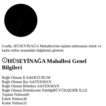
Grafik,
HÜSEYİNAĞA
Mahallesi'nin toplam nüfusunun erkek ve
kadın nüfus arasındaki dağılımını gösterir.
HÜSEYİNAĞA
Mahallesi Genel
Bilgileri
Bağlı Olunan İl Adı
ERZURUM
Bağlı Olunan İlçe Adı
TEKMAN
Bağlı Olunan Belediye Adı
TEKMAN
Bağlı Olunan Belediyenin Niteliği
BÜYÜKŞEHİR İLÇE
Toplam Nüfusu
69
Erkek Nüfusu
38
Kadın Nüfusu
31