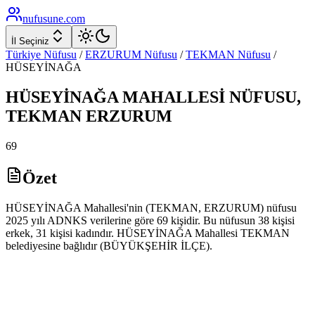
nufusune
.com
İl Seçiniz
Türkiye Nüfusu
/
ERZURUM
Nüfusu
/
TEKMAN
Nüfusu
/
HÜSEYİNAĞA
HÜSEYİNAĞA
MAHALLESİ NÜFUSU,
TEKMAN
ERZURUM
69
Özet
HÜSEYİNAĞA Mahallesi'nin (TEKMAN, ERZURUM) nüfusu
2025 yılı ADNKS verilerine göre 69 kişidir. Bu nüfusun 38 kişisi
erkek, 31 kişisi kadındır. HÜSEYİNAĞA Mahallesi TEKMAN
belediyesine bağlıdır (BÜYÜKŞEHİR İLÇE).