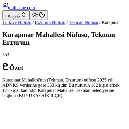
nufusune
.com
İl Seçiniz
Türkiye Nüfusu
/
Erzurum
Nüfusu
/
Tekman
Nüfusu
/
Karapınar
Karapınar
Mahallesi Nüfusu,
Tekman
Erzurum
353
Özet
Karapınar Mahallesi'nin (Tekman, Erzurum) nüfusu 2025 yılı
ADNKS verilerine göre 353 kişidir. Bu nüfusun 182 kişisi erkek,
171 kişisi kadındır. Karapınar Mahallesi Tekman belediyesine
bağlıdır (BÜYÜKŞEHİR İLÇE).