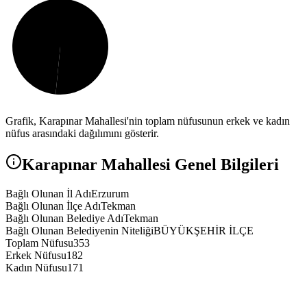
Grafik,
Karapınar
Mahallesi'nin toplam nüfusunun erkek ve kadın
nüfus arasındaki dağılımını gösterir.
Karapınar
Mahallesi Genel Bilgileri
Bağlı Olunan İl Adı
Erzurum
Bağlı Olunan İlçe Adı
Tekman
Bağlı Olunan Belediye Adı
Tekman
Bağlı Olunan Belediyenin Niteliği
BÜYÜKŞEHİR İLÇE
Toplam Nüfusu
353
Erkek Nüfusu
182
Kadın Nüfusu
171