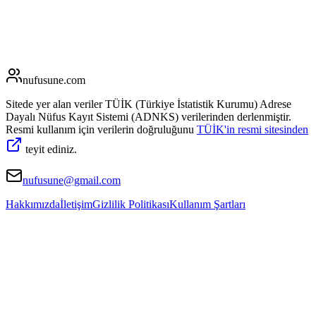
nufusune
.com
Sitede yer alan veriler TÜİK (Türkiye İstatistik Kurumu) Adrese
Dayalı Nüfus Kayıt Sistemi (ADNKS) verilerinden derlenmiştir.
Resmi kullanım için verilerin doğruluğunu
TÜİK'in resmi sitesinden
teyit ediniz.
nufusune@gmail.com
Hakkımızda
İletişim
Gizlilik Politikası
Kullanım Şartları