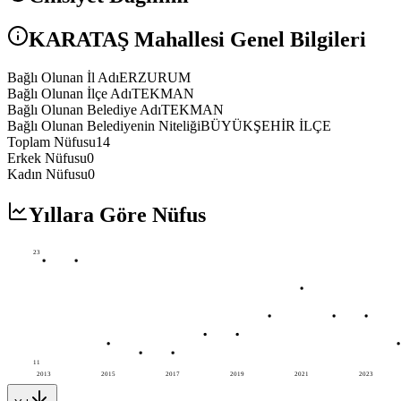
KARATAŞ
Mahallesi Genel Bilgileri
Bağlı Olunan İl Adı
ERZURUM
Bağlı Olunan İlçe Adı
TEKMAN
Bağlı Olunan Belediye Adı
TEKMAN
Bağlı Olunan Belediyenin Niteliği
BÜYÜKŞEHİR İLÇE
Toplam Nüfusu
14
Erkek Nüfusu
0
Kadın Nüfusu
0
Yıllara Göre Nüfus
23
11
2013
2015
2017
2019
2021
2023