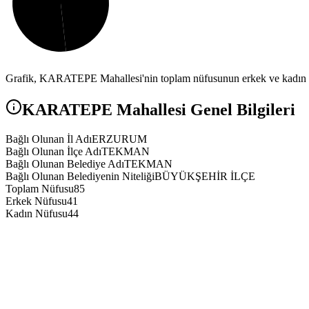
Grafik,
KARATEPE
Mahallesi'nin toplam nüfusunun erkek ve kadın n
KARATEPE
Mahallesi Genel Bilgileri
Bağlı Olunan İl Adı
ERZURUM
Bağlı Olunan İlçe Adı
TEKMAN
Bağlı Olunan Belediye Adı
TEKMAN
Bağlı Olunan Belediyenin Niteliği
BÜYÜKŞEHİR İLÇE
Toplam Nüfusu
85
Erkek Nüfusu
41
Kadın Nüfusu
44