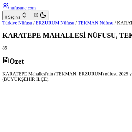
nufusune
.com
İl Seçiniz
Türkiye Nüfusu
/
ERZURUM
Nüfusu
/
TEKMAN
Nüfusu
/
KARA
KARATEPE
MAHALLESİ NÜFUSU,
TE
85
Özet
KARATEPE Mahallesi'nin (TEKMAN, ERZURUM) nüfusu 2025 yılı ADNK
(BÜYÜKŞEHİR İLÇE).