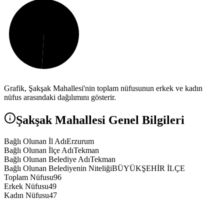
Grafik,
Şakşak
Mahallesi'nin toplam nüfusunun erkek ve kadın
nüfus arasındaki dağılımını gösterir.
Şakşak
Mahallesi Genel Bilgileri
Bağlı Olunan İl Adı
Erzurum
Bağlı Olunan İlçe Adı
Tekman
Bağlı Olunan Belediye Adı
Tekman
Bağlı Olunan Belediyenin Niteliği
BÜYÜKŞEHİR İLÇE
Toplam Nüfusu
96
Erkek Nüfusu
49
Kadın Nüfusu
47