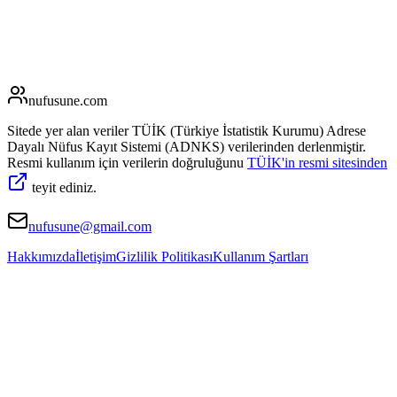
nufusune
.com
Sitede yer alan veriler TÜİK (Türkiye İstatistik Kurumu) Adrese
Dayalı Nüfus Kayıt Sistemi (ADNKS) verilerinden derlenmiştir.
Resmi kullanım için verilerin doğruluğunu
TÜİK'in resmi sitesinden
teyit ediniz.
nufusune@gmail.com
Hakkımızda
İletişim
Gizlilik Politikası
Kullanım Şartları