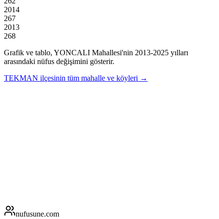
262
2014
267
2013
268
Grafik ve tablo,
YONCALI
Mahallesi'nin
2013
-
2025
yılları
arasındaki nüfus değişimini gösterir.
TEKMAN
ilçesinin tüm mahalle ve köyleri →
nufusune
.com