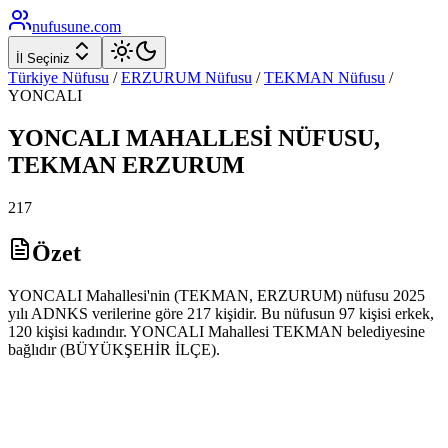
nufusune
.com
İl Seçiniz
Türkiye Nüfusu
/
ERZURUM
Nüfusu
/
TEKMAN
Nüfusu
/
YONCALI
YONCALI
MAHALLESİ NÜFUSU,
TEKMAN
ERZURUM
217
Özet
YONCALI Mahallesi'nin (TEKMAN, ERZURUM) nüfusu 2025
yılı ADNKS verilerine göre 217 kişidir. Bu nüfusun 97 kişisi erkek,
120 kişisi kadındır. YONCALI Mahallesi TEKMAN belediyesine
bağlıdır (BÜYÜKŞEHİR İLÇE).