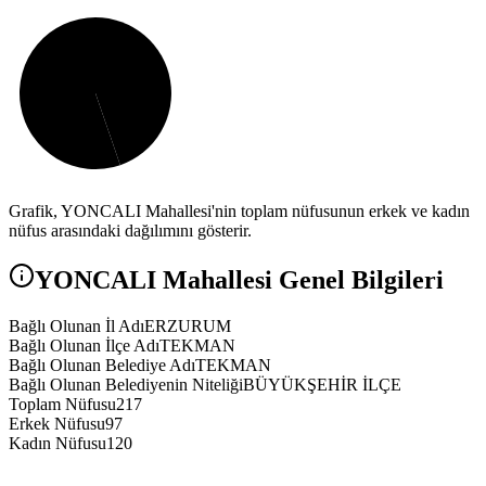
Grafik,
YONCALI
Mahallesi'nin toplam nüfusunun erkek ve kadın
nüfus arasındaki dağılımını gösterir.
YONCALI
Mahallesi Genel Bilgileri
Bağlı Olunan İl Adı
ERZURUM
Bağlı Olunan İlçe Adı
TEKMAN
Bağlı Olunan Belediye Adı
TEKMAN
Bağlı Olunan Belediyenin Niteliği
BÜYÜKŞEHİR İLÇE
Toplam Nüfusu
217
Erkek Nüfusu
97
Kadın Nüfusu
120