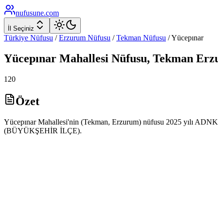
nufusune
.com
İl Seçiniz
Türkiye Nüfusu
/
Erzurum
Nüfusu
/
Tekman
Nüfusu
/
Yücepınar
Yücepınar
Mahallesi Nüfusu,
Tekman
Erz
120
Özet
Yücepınar Mahallesi'nin (Tekman, Erzurum) nüfusu 2025 yılı ADNKS ve
(BÜYÜKŞEHİR İLÇE).