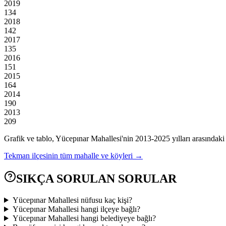
2019
134
2018
142
2017
135
2016
151
2015
164
2014
190
2013
209
Grafik ve tablo,
Yücepınar
Mahallesi'nin
2013
-
2025
yılları arasındaki
Tekman
ilçesinin tüm mahalle ve köyleri →
SIKÇA SORULAN SORULAR
Yücepınar Mahallesi nüfusu kaç kişi?
Yücepınar Mahallesi hangi ilçeye bağlı?
Yücepınar Mahallesi hangi belediyeye bağlı?