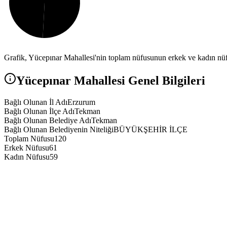
Grafik,
Yücepınar
Mahallesi'nin toplam nüfusunun erkek ve kadın nüfu
Yücepınar
Mahallesi Genel Bilgileri
Bağlı Olunan İl Adı
Erzurum
Bağlı Olunan İlçe Adı
Tekman
Bağlı Olunan Belediye Adı
Tekman
Bağlı Olunan Belediyenin Niteliği
BÜYÜKŞEHİR İLÇE
Toplam Nüfusu
120
Erkek Nüfusu
61
Kadın Nüfusu
59