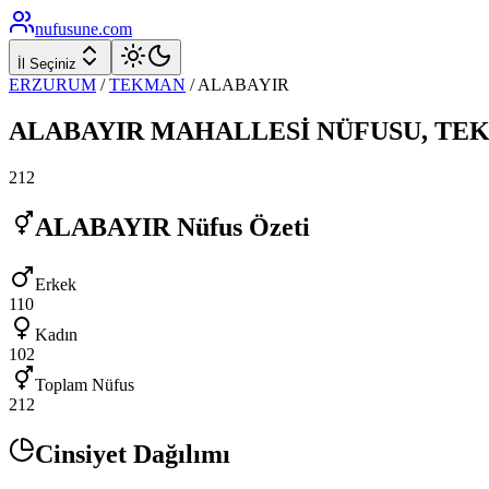
nufusune
.com
İl Seçiniz
ERZURUM
/
TEKMAN
/
ALABAYIR
ALABAYIR
MAHALLESİ NÜFUSU,
TE
212
ALABAYIR
Nüfus Özeti
Erkek
110
Kadın
102
Toplam Nüfus
212
Cinsiyet Dağılımı