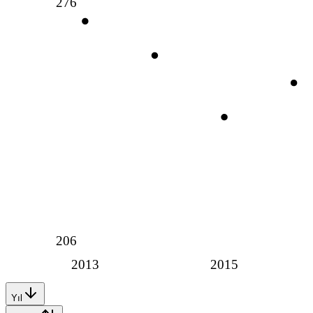
276
206
2013
2015
Yıl