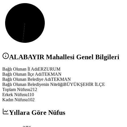
ALABAYIR
Mahallesi Genel Bilgileri
Bağlı Olunan İl Adı
ERZURUM
Bağlı Olunan İlçe Adı
TEKMAN
Bağlı Olunan Belediye Adı
TEKMAN
Bağlı Olunan Belediyenin Niteliği
BÜYÜKŞEHİR İLÇE
Toplam Nüfusu
212
Erkek Nüfusu
110
Kadın Nüfusu
102
Yıllara Göre Nüfus