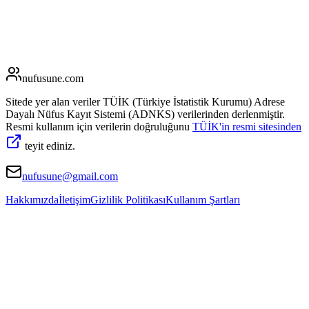
nufusune
.com
Sitede yer alan veriler TÜİK (Türkiye İstatistik Kurumu) Adrese
Dayalı Nüfus Kayıt Sistemi (ADNKS) verilerinden derlenmiştir.
Resmi kullanım için verilerin doğruluğunu
TÜİK'in resmi sitesinden
teyit ediniz.
nufusune@gmail.com
Hakkımızda
İletişim
Gizlilik Politikası
Kullanım Şartları