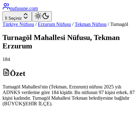
nufusune
.com
İl Seçiniz
Türkiye Nüfusu
/
Erzurum
Nüfusu
/
Tekman
Nüfusu
/
Turnagöl
Turnagöl
Mahallesi Nüfusu,
Tekman
Erzurum
184
Özet
Turnagöl Mahallesi'nin (Tekman, Erzurum) nüfusu 2025 yılı
ADNKS verilerine göre 184 kişidir. Bu nüfusun 97 kişisi erkek, 87
kişisi kadındır. Turnagöl Mahallesi Tekman belediyesine bağlıdır
(BÜYÜKŞEHİR İLÇE).