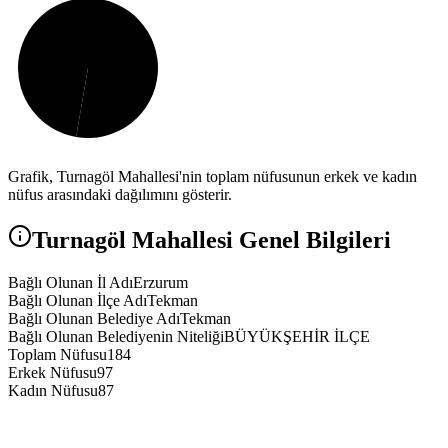
Grafik,
Turnagöl
Mahallesi'nin toplam nüfusunun erkek ve kadın
nüfus arasındaki dağılımını gösterir.
Turnagöl
Mahallesi Genel Bilgileri
Bağlı Olunan İl Adı
Erzurum
Bağlı Olunan İlçe Adı
Tekman
Bağlı Olunan Belediye Adı
Tekman
Bağlı Olunan Belediyenin Niteliği
BÜYÜKŞEHİR İLÇE
Toplam Nüfusu
184
Erkek Nüfusu
97
Kadın Nüfusu
87