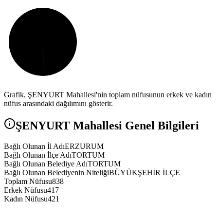
Grafik,
ŞENYURT
Mahallesi'nin toplam nüfusunun erkek ve kadın
nüfus arasındaki dağılımını gösterir.
ŞENYURT
Mahallesi Genel Bilgileri
Bağlı Olunan İl Adı
ERZURUM
Bağlı Olunan İlçe Adı
TORTUM
Bağlı Olunan Belediye Adı
TORTUM
Bağlı Olunan Belediyenin Niteliği
BÜYÜKŞEHİR İLÇE
Toplam Nüfusu
838
Erkek Nüfusu
417
Kadın Nüfusu
421