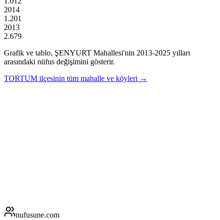
1.012
2014
1.201
2013
2.679
Grafik ve tablo,
ŞENYURT
Mahallesi'nin
2013
-
2025
yılları
arasındaki nüfus değişimini gösterir.
TORTUM
ilçesinin tüm mahalle ve köyleri →
nufusune
.com