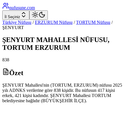
nufusune
.com
İl Seçiniz
Türkiye Nüfusu
/
ERZURUM
Nüfusu
/
TORTUM
Nüfusu
/
ŞENYURT
ŞENYURT
MAHALLESİ NÜFUSU,
TORTUM
ERZURUM
838
Özet
ŞENYURT Mahallesi'nin (TORTUM, ERZURUM) nüfusu 2025
yılı ADNKS verilerine göre 838 kişidir. Bu nüfusun 417 kişisi
erkek, 421 kişisi kadındır. ŞENYURT Mahallesi TORTUM
belediyesine bağlıdır (BÜYÜKŞEHİR İLÇE).