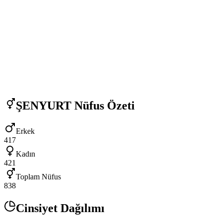
ŞENYURT
Nüfus Özeti
Erkek
417
Kadın
421
Toplam Nüfus
838
Cinsiyet Dağılımı