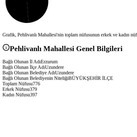
Grafik,
Pehlivanlı
Mahallesi'nin toplam nüfusunun erkek ve kadın nüfus
Pehlivanlı
Mahallesi Genel Bilgileri
Bağlı Olunan İl Adı
Erzurum
Bağlı Olunan İlçe Adı
Uzundere
Bağlı Olunan Belediye Adı
Uzundere
Bağlı Olunan Belediyenin Niteliği
BÜYÜKŞEHİR İLÇE
Toplam Nüfusu
776
Erkek Nüfusu
379
Kadın Nüfusu
397