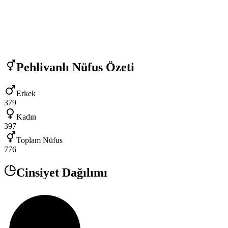
Pehlivanlı
Nüfus Özeti
Erkek
379
Kadın
397
Toplam Nüfus
776
Cinsiyet Dağılımı