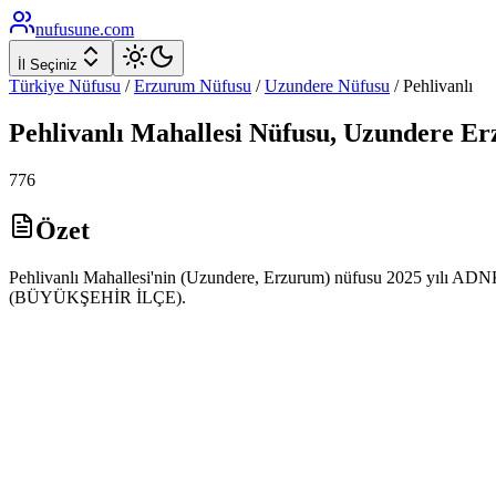
nufusune
.com
İl Seçiniz
Türkiye Nüfusu
/
Erzurum
Nüfusu
/
Uzundere
Nüfusu
/
Pehlivanlı
Pehlivanlı
Mahallesi Nüfusu,
Uzundere
Er
776
Özet
Pehlivanlı Mahallesi'nin (Uzundere, Erzurum) nüfusu 2025 yılı ADNKS 
(BÜYÜKŞEHİR İLÇE).