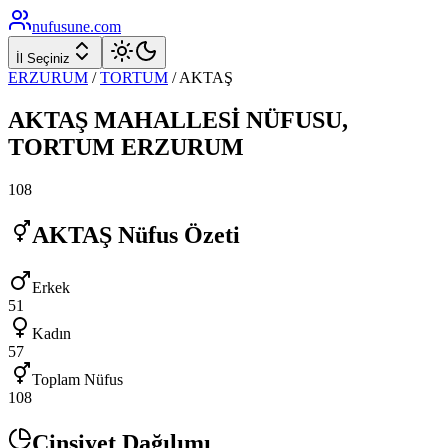
nufusune
.com
İl Seçiniz
ERZURUM
/
TORTUM
/
AKTAŞ
AKTAŞ
MAHALLESİ NÜFUSU,
TORTUM
ERZURUM
108
AKTAŞ
Nüfus Özeti
Erkek
51
Kadın
57
Toplam Nüfus
108
Cinsiyet Dağılımı