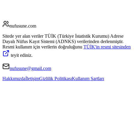
nufusune
.com
Sitede yer alan veriler TÜİK (Türkiye İstatistik Kurumu) Adrese
Dayalı Nüfus Kayıt Sistemi (ADNKS) verilerinden derlenmiştir.
Resmi kullanım için verilerin doğruluğunu
TÜİK'in resmi sitesinden
teyit ediniz.
nufusune@gmail.com
Hakkımızda
İletişim
Gizlilik Politikası
Kullanım Şartları