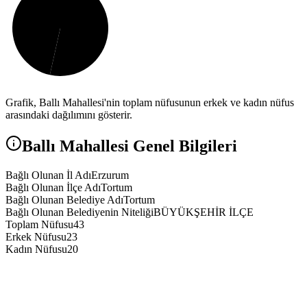
Grafik,
Ballı
Mahallesi'nin toplam nüfusunun erkek ve kadın nüfus
arasındaki dağılımını gösterir.
Ballı
Mahallesi Genel Bilgileri
Bağlı Olunan İl Adı
Erzurum
Bağlı Olunan İlçe Adı
Tortum
Bağlı Olunan Belediye Adı
Tortum
Bağlı Olunan Belediyenin Niteliği
BÜYÜKŞEHİR İLÇE
Toplam Nüfusu
43
Erkek Nüfusu
23
Kadın Nüfusu
20