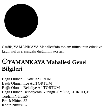
Grafik,
YAMANKAYA
Mahallesi'nin toplam nüfusunun erkek ve
kadın nüfus arasındaki dağılımını gösterir.
YAMANKAYA
Mahallesi Genel
Bilgileri
Bağlı Olunan İl Adı
ERZURUM
Bağlı Olunan İlçe Adı
TORTUM
Bağlı Olunan Belediye Adı
TORTUM
Bağlı Olunan Belediyenin Niteliği
BÜYÜKŞEHİR İLÇE
Toplam Nüfusu
64
Erkek Nüfusu
32
Kadın Nüfusu
32