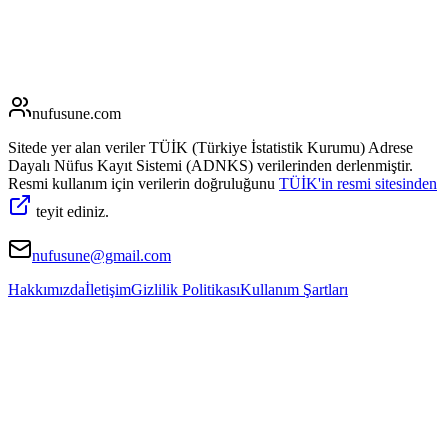
nufusune
.com
Sitede yer alan veriler TÜİK (Türkiye İstatistik Kurumu) Adrese
Dayalı Nüfus Kayıt Sistemi (ADNKS) verilerinden derlenmiştir.
Resmi kullanım için verilerin doğruluğunu
TÜİK'in resmi sitesinden
teyit ediniz.
nufusune@gmail.com
Hakkımızda
İletişim
Gizlilik Politikası
Kullanım Şartları