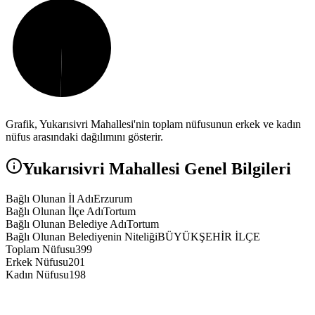
Grafik,
Yukarısivri
Mahallesi'nin toplam nüfusunun erkek ve kadın
nüfus arasındaki dağılımını gösterir.
Yukarısivri
Mahallesi Genel Bilgileri
Bağlı Olunan İl Adı
Erzurum
Bağlı Olunan İlçe Adı
Tortum
Bağlı Olunan Belediye Adı
Tortum
Bağlı Olunan Belediyenin Niteliği
BÜYÜKŞEHİR İLÇE
Toplam Nüfusu
399
Erkek Nüfusu
201
Kadın Nüfusu
198