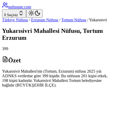
nufusune
.com
İl Seçiniz
Türkiye Nüfusu
/
Erzurum
Nüfusu
/
Tortum
Nüfusu
/
Yukarısivri
Yukarısivri
Mahallesi Nüfusu,
Tortum
Erzurum
399
Özet
Yukarısivri Mahallesi'nin (Tortum, Erzurum) nüfusu 2025 yılı
ADNKS verilerine göre 399 kişidir. Bu nüfusun 201 kişisi erkek,
198 kişisi kadındır. Yukarısivri Mahallesi Tortum belediyesine
bağlıdır (BÜYÜKŞEHİR İLÇE).