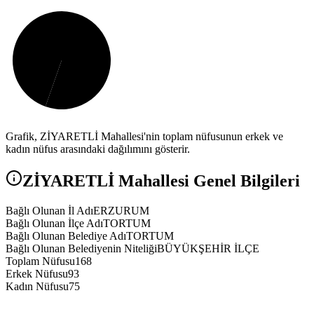
Grafik,
ZİYARETLİ
Mahallesi'nin toplam nüfusunun erkek ve
kadın nüfus arasındaki dağılımını gösterir.
ZİYARETLİ
Mahallesi Genel Bilgileri
Bağlı Olunan İl Adı
ERZURUM
Bağlı Olunan İlçe Adı
TORTUM
Bağlı Olunan Belediye Adı
TORTUM
Bağlı Olunan Belediyenin Niteliği
BÜYÜKŞEHİR İLÇE
Toplam Nüfusu
168
Erkek Nüfusu
93
Kadın Nüfusu
75