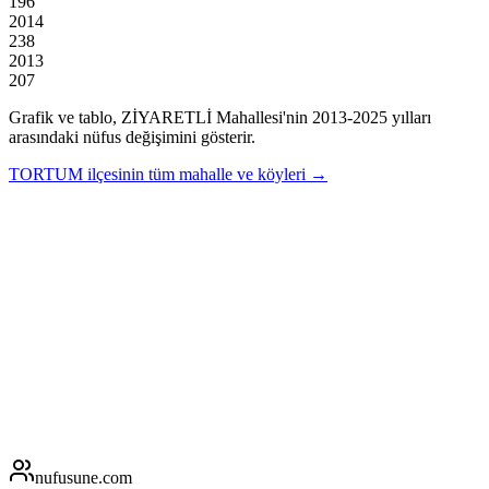
196
2014
238
2013
207
Grafik ve tablo,
ZİYARETLİ
Mahallesi'nin
2013
-
2025
yılları
arasındaki nüfus değişimini gösterir.
TORTUM
ilçesinin tüm mahalle ve köyleri →
nufusune
.com