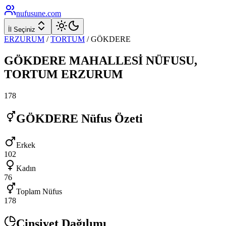
nufusune
.com
İl Seçiniz
ERZURUM
/
TORTUM
/
GÖKDERE
GÖKDERE
MAHALLESİ NÜFUSU,
TORTUM
ERZURUM
178
GÖKDERE
Nüfus Özeti
Erkek
102
Kadın
76
Toplam Nüfus
178
Cinsiyet Dağılımı