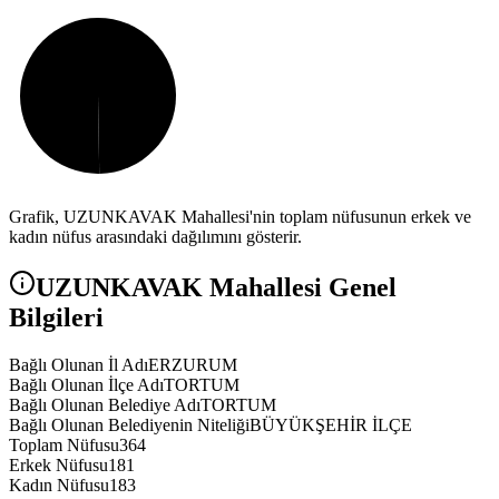
Grafik,
UZUNKAVAK
Mahallesi'nin toplam nüfusunun erkek ve
kadın nüfus arasındaki dağılımını gösterir.
UZUNKAVAK
Mahallesi Genel
Bilgileri
Bağlı Olunan İl Adı
ERZURUM
Bağlı Olunan İlçe Adı
TORTUM
Bağlı Olunan Belediye Adı
TORTUM
Bağlı Olunan Belediyenin Niteliği
BÜYÜKŞEHİR İLÇE
Toplam Nüfusu
364
Erkek Nüfusu
181
Kadın Nüfusu
183