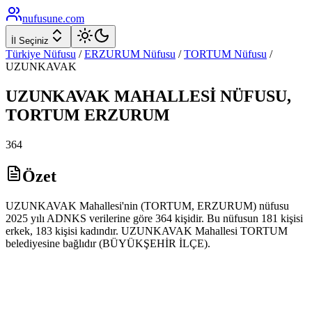
nufusune
.com
İl Seçiniz
Türkiye Nüfusu
/
ERZURUM
Nüfusu
/
TORTUM
Nüfusu
/
UZUNKAVAK
UZUNKAVAK
MAHALLESİ NÜFUSU,
TORTUM
ERZURUM
364
Özet
UZUNKAVAK Mahallesi'nin (TORTUM, ERZURUM) nüfusu
2025 yılı ADNKS verilerine göre 364 kişidir. Bu nüfusun 181 kişisi
erkek, 183 kişisi kadındır. UZUNKAVAK Mahallesi TORTUM
belediyesine bağlıdır (BÜYÜKŞEHİR İLÇE).