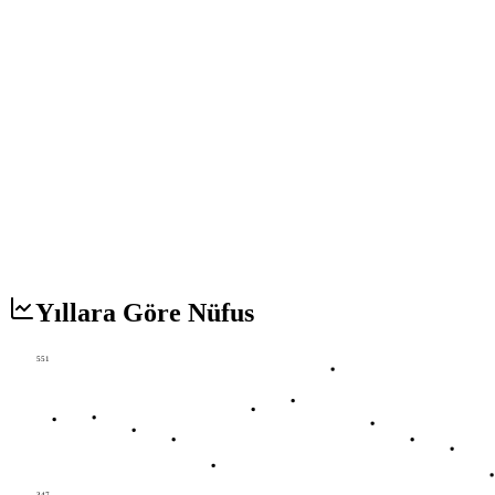
Yıllara Göre Nüfus
551
347