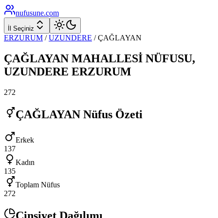
nufusune
.com
İl Seçiniz
ERZURUM
/
UZUNDERE
/
ÇAĞLAYAN
ÇAĞLAYAN
MAHALLESİ NÜFUSU,
UZUNDERE
ERZURUM
272
ÇAĞLAYAN
Nüfus Özeti
Erkek
137
Kadın
135
Toplam Nüfus
272
Cinsiyet Dağılımı