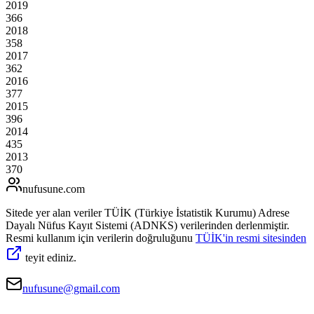
2019
366
2018
358
2017
362
2016
377
2015
396
2014
435
2013
370
nufusune
.com
Sitede yer alan veriler TÜİK (Türkiye İstatistik Kurumu) Adrese
Dayalı Nüfus Kayıt Sistemi (ADNKS) verilerinden derlenmiştir.
Resmi kullanım için verilerin doğruluğunu
TÜİK'in resmi sitesinden
teyit ediniz.
nufusune@gmail.com