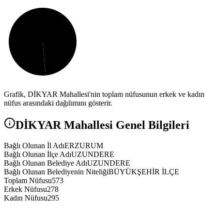
Grafik,
DİKYAR
Mahallesi'nin toplam nüfusunun erkek ve kadın
nüfus arasındaki dağılımını gösterir.
DİKYAR
Mahallesi Genel Bilgileri
Bağlı Olunan İl Adı
ERZURUM
Bağlı Olunan İlçe Adı
UZUNDERE
Bağlı Olunan Belediye Adı
UZUNDERE
Bağlı Olunan Belediyenin Niteliği
BÜYÜKŞEHİR İLÇE
Toplam Nüfusu
573
Erkek Nüfusu
278
Kadın Nüfusu
295