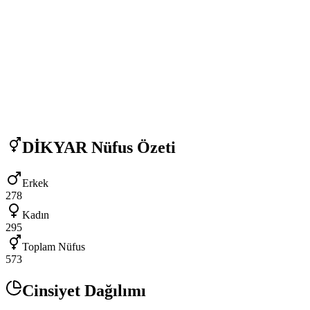
DİKYAR
Nüfus Özeti
Erkek
278
Kadın
295
Toplam Nüfus
573
Cinsiyet Dağılımı