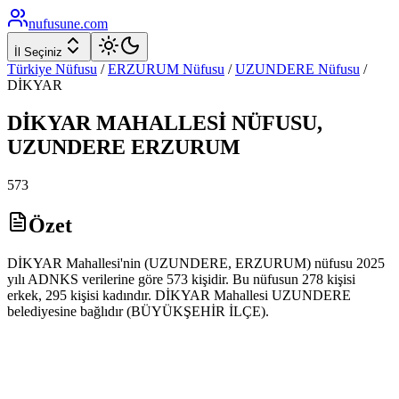
nufusune
.com
İl Seçiniz
Türkiye Nüfusu
/
ERZURUM
Nüfusu
/
UZUNDERE
Nüfusu
/
DİKYAR
DİKYAR
MAHALLESİ NÜFUSU,
UZUNDERE
ERZURUM
573
Özet
DİKYAR Mahallesi'nin (UZUNDERE, ERZURUM) nüfusu 2025
yılı ADNKS verilerine göre 573 kişidir. Bu nüfusun 278 kişisi
erkek, 295 kişisi kadındır. DİKYAR Mahallesi UZUNDERE
belediyesine bağlıdır (BÜYÜKŞEHİR İLÇE).