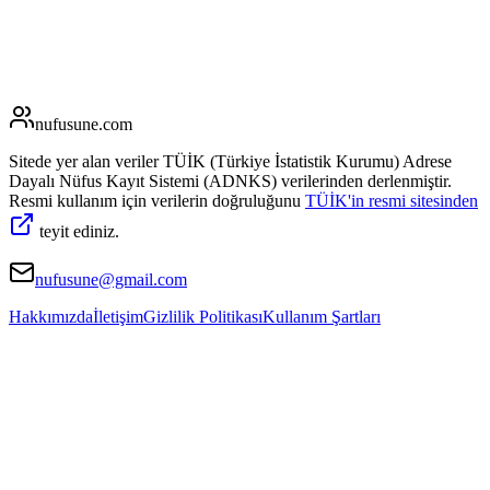
nufusune
.com
Sitede yer alan veriler TÜİK (Türkiye İstatistik Kurumu) Adrese
Dayalı Nüfus Kayıt Sistemi (ADNKS) verilerinden derlenmiştir.
Resmi kullanım için verilerin doğruluğunu
TÜİK'in resmi sitesinden
teyit ediniz.
nufusune@gmail.com
Hakkımızda
İletişim
Gizlilik Politikası
Kullanım Şartları