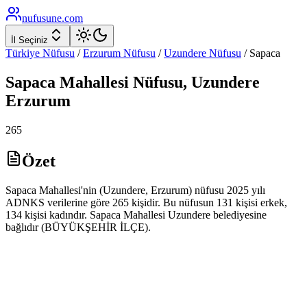
nufusune
.com
İl Seçiniz
Türkiye Nüfusu
/
Erzurum
Nüfusu
/
Uzundere
Nüfusu
/
Sapaca
Sapaca
Mahallesi Nüfusu,
Uzundere
Erzurum
265
Özet
Sapaca Mahallesi'nin (Uzundere, Erzurum) nüfusu 2025 yılı
ADNKS verilerine göre 265 kişidir. Bu nüfusun 131 kişisi erkek,
134 kişisi kadındır. Sapaca Mahallesi Uzundere belediyesine
bağlıdır (BÜYÜKŞEHİR İLÇE).