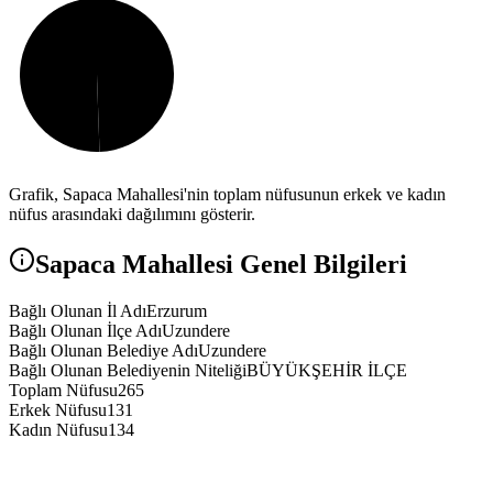
Grafik,
Sapaca
Mahallesi'nin toplam nüfusunun erkek ve kadın
nüfus arasındaki dağılımını gösterir.
Sapaca
Mahallesi Genel Bilgileri
Bağlı Olunan İl Adı
Erzurum
Bağlı Olunan İlçe Adı
Uzundere
Bağlı Olunan Belediye Adı
Uzundere
Bağlı Olunan Belediyenin Niteliği
BÜYÜKŞEHİR İLÇE
Toplam Nüfusu
265
Erkek Nüfusu
131
Kadın Nüfusu
134