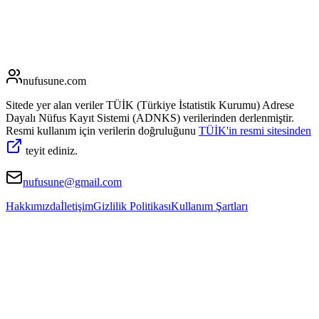
nufusune
.com
Sitede yer alan veriler TÜİK (Türkiye İstatistik Kurumu) Adrese
Dayalı Nüfus Kayıt Sistemi (ADNKS) verilerinden derlenmiştir.
Resmi kullanım için verilerin doğruluğunu
TÜİK'in resmi sitesinden
teyit ediniz.
nufusune@gmail.com
Hakkımızda
İletişim
Gizlilik Politikası
Kullanım Şartları