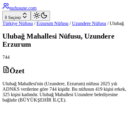
nufusune
.com
İl Seçiniz
Türkiye Nüfusu
/
Erzurum
Nüfusu
/
Uzundere
Nüfusu
/
Ulubağ
Ulubağ
Mahallesi Nüfusu,
Uzundere
Erzurum
744
Özet
Ulubağ Mahallesi'nin (Uzundere, Erzurum) nüfusu 2025 yılı
ADNKS verilerine göre 744 kişidir. Bu nüfusun 419 kişisi erkek,
325 kişisi kadındır. Ulubağ Mahallesi Uzundere belediyesine
bağlıdır (BÜYÜKŞEHİR İLÇE).