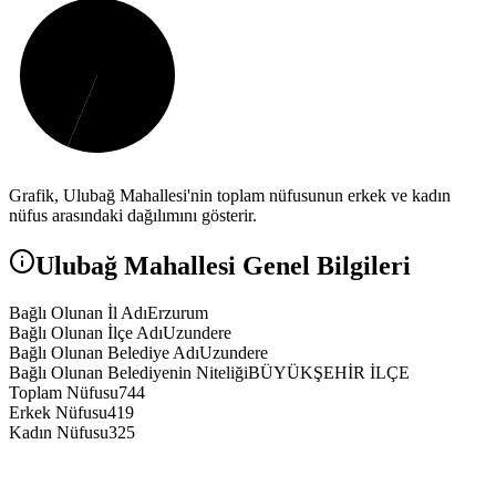
Grafik,
Ulubağ
Mahallesi'nin toplam nüfusunun erkek ve kadın
nüfus arasındaki dağılımını gösterir.
Ulubağ
Mahallesi Genel Bilgileri
Bağlı Olunan İl Adı
Erzurum
Bağlı Olunan İlçe Adı
Uzundere
Bağlı Olunan Belediye Adı
Uzundere
Bağlı Olunan Belediyenin Niteliği
BÜYÜKŞEHİR İLÇE
Toplam Nüfusu
744
Erkek Nüfusu
419
Kadın Nüfusu
325