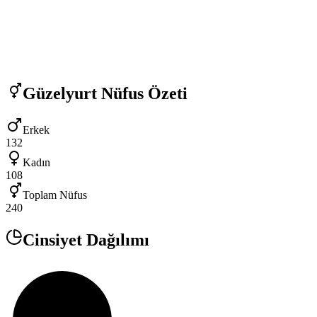
Güzelyurt
Nüfus Özeti
Erkek
132
Kadın
108
Toplam Nüfus
240
Cinsiyet Dağılımı