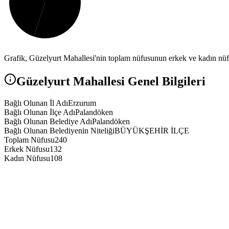
Grafik,
Güzelyurt
Mahallesi'nin toplam nüfusunun erkek ve kadın nüfus
Güzelyurt
Mahallesi Genel Bilgileri
Bağlı Olunan İl Adı
Erzurum
Bağlı Olunan İlçe Adı
Palandöken
Bağlı Olunan Belediye Adı
Palandöken
Bağlı Olunan Belediyenin Niteliği
BÜYÜKŞEHİR İLÇE
Toplam Nüfusu
240
Erkek Nüfusu
132
Kadın Nüfusu
108