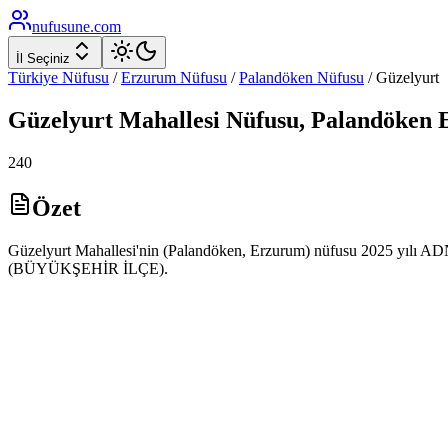
nufusune
.com
İl Seçiniz
Türkiye Nüfusu
/
Erzurum
Nüfusu
/
Palandöken
Nüfusu
/
Güzelyurt
Güzelyurt
Mahallesi Nüfusu,
Palandöken
240
Özet
Güzelyurt Mahallesi'nin (Palandöken, Erzurum) nüfusu 2025 yılı ADNKS
(BÜYÜKŞEHİR İLÇE).