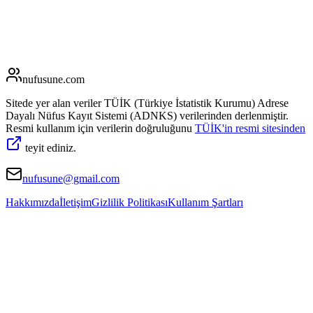
nufusune
.com
Sitede yer alan veriler TÜİK (Türkiye İstatistik Kurumu) Adrese
Dayalı Nüfus Kayıt Sistemi (ADNKS) verilerinden derlenmiştir.
Resmi kullanım için verilerin doğruluğunu
TÜİK'in resmi sitesinden
teyit ediniz.
nufusune@gmail.com
Hakkımızda
İletişim
Gizlilik Politikası
Kullanım Şartları