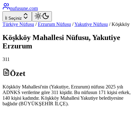
nufusune
.com
İl Seçiniz
Türkiye Nüfusu
/
Erzurum
Nüfusu
/
Yakutiye
Nüfusu
/
Köşkköy
Köşkköy
Mahallesi Nüfusu,
Yakutiye
Erzurum
311
Özet
Köşkköy Mahallesi'nin (Yakutiye, Erzurum) nüfusu 2025 yılı
ADNKS verilerine göre 311 kişidir. Bu nüfusun 171 kişisi erkek,
140 kişisi kadındır. Köşkköy Mahallesi Yakutiye belediyesine
bağlıdır (BÜYÜKŞEHİR İLÇE).