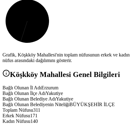
Grafik,
Köşkköy
Mahallesi'nin toplam nüfusunun erkek ve kadın
nüfus arasındaki dağılımını gösterir.
Köşkköy
Mahallesi Genel Bilgileri
Bağlı Olunan İl Adı
Erzurum
Bağlı Olunan İlçe Adı
Yakutiye
Bağlı Olunan Belediye Adı
Yakutiye
Bağlı Olunan Belediyenin Niteliği
BÜYÜKŞEHİR İLÇE
Toplam Nüfusu
311
Erkek Nüfusu
171
Kadın Nüfusu
140