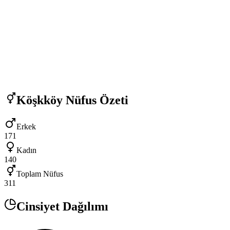
Köşkköy
Nüfus Özeti
Erkek
171
Kadın
140
Toplam Nüfus
311
Cinsiyet Dağılımı