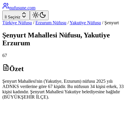
nufusune
.com
İl Seçiniz
Türkiye Nüfusu
/
Erzurum
Nüfusu
/
Yakutiye
Nüfusu
/
Şenyurt
Şenyurt
Mahallesi Nüfusu,
Yakutiye
Erzurum
67
Özet
Şenyurt Mahallesi'nin (Yakutiye, Erzurum) nüfusu 2025 yılı
ADNKS verilerine göre 67 kişidir. Bu nüfusun 34 kişisi erkek, 33
kişisi kadındır. Şenyurt Mahallesi Yakutiye belediyesine bağlıdır
(BÜYÜKŞEHİR İLÇE).