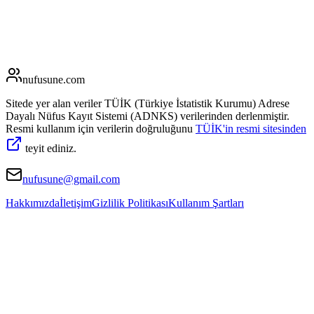
nufusune
.com
Sitede yer alan veriler TÜİK (Türkiye İstatistik Kurumu) Adrese
Dayalı Nüfus Kayıt Sistemi (ADNKS) verilerinden derlenmiştir.
Resmi kullanım için verilerin doğruluğunu
TÜİK'in resmi sitesinden
teyit ediniz.
nufusune@gmail.com
Hakkımızda
İletişim
Gizlilik Politikası
Kullanım Şartları