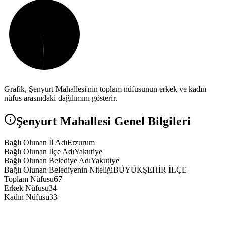
Grafik,
Şenyurt
Mahallesi'nin toplam nüfusunun erkek ve kadın
nüfus arasındaki dağılımını gösterir.
Şenyurt
Mahallesi Genel Bilgileri
Bağlı Olunan İl Adı
Erzurum
Bağlı Olunan İlçe Adı
Yakutiye
Bağlı Olunan Belediye Adı
Yakutiye
Bağlı Olunan Belediyenin Niteliği
BÜYÜKŞEHİR İLÇE
Toplam Nüfusu
67
Erkek Nüfusu
34
Kadın Nüfusu
33