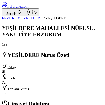
nufusune
.com
İl Seçiniz
ERZURUM
/
YAKUTİYE
/
YEŞİLDERE
YEŞİLDERE
MAHALLESİ NÜFUSU,
YAKUTİYE
ERZURUM
133
YEŞİLDERE
Nüfus Özeti
Erkek
61
Kadın
72
Toplam Nüfus
133
Cinsiyet Dağılımı