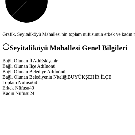
Grafik,
Seyitaliköyü
Mahallesi'nin toplam nüfusunun erkek ve kadın nü
Seyitaliköyü
Mahallesi Genel Bilgileri
Bağlı Olunan İl Adı
Eskişehir
Bağlı Olunan İlçe Adı
İnönü
Bağlı Olunan Belediye Adı
İnönü
Bağlı Olunan Belediyenin Niteliği
BÜYÜKŞEHİR İLÇE
Toplam Nüfusu
64
Erkek Nüfusu
40
Kadın Nüfusu
24