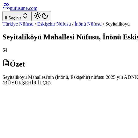
nufusune
.com
İl Seçiniz
Türkiye Nüfusu
/
Eskişehir
Nüfusu
/
İnönü
Nüfusu
/
Seyitaliköyü
Seyitaliköyü
Mahallesi Nüfusu,
İnönü
Eski
64
Özet
Seyitaliköyü Mahallesi'nin (İnönü, Eskişehir) nüfusu 2025 yılı ADNKS 
(BÜYÜKŞEHİR İLÇE).