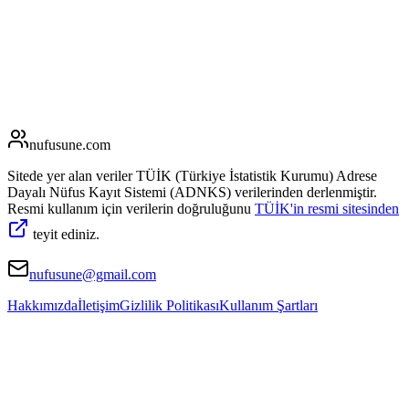
nufusune
.com
Sitede yer alan veriler TÜİK (Türkiye İstatistik Kurumu) Adrese
Dayalı Nüfus Kayıt Sistemi (ADNKS) verilerinden derlenmiştir.
Resmi kullanım için verilerin doğruluğunu
TÜİK'in resmi sitesinden
teyit ediniz.
nufusune@gmail.com
Hakkımızda
İletişim
Gizlilik Politikası
Kullanım Şartları