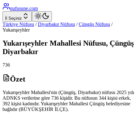
nufusune
.com
İl Seçiniz
Türkiye Nüfusu
/
Diyarbakır
Nüfusu
/
Çüngüş
Nüfusu
/
Yukarışeyhler
Yukarışeyhler
Mahallesi Nüfusu,
Çüngüş
Diyarbakır
736
Özet
Yukarışeyhler Mahallesi'nin (Çüngüş, Diyarbakır) nüfusu 2025 yılı
ADNKS verilerine göre 736 kişidir. Bu nüfusun 344 kişisi erkek,
392 kişisi kadındır. Yukarışeyhler Mahallesi Çüngüş belediyesine
bağlıdır (BÜYÜKŞEHİR İLÇE).