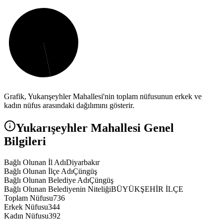
Grafik,
Yukarışeyhler
Mahallesi'nin toplam nüfusunun erkek ve
kadın nüfus arasındaki dağılımını gösterir.
Yukarışeyhler
Mahallesi Genel
Bilgileri
Bağlı Olunan İl Adı
Diyarbakır
Bağlı Olunan İlçe Adı
Çüngüş
Bağlı Olunan Belediye Adı
Çüngüş
Bağlı Olunan Belediyenin Niteliği
BÜYÜKŞEHİR İLÇE
Toplam Nüfusu
736
Erkek Nüfusu
344
Kadın Nüfusu
392