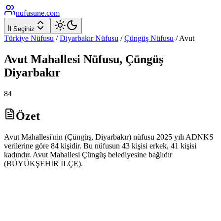
nufusune
.com
İl Seçiniz
Türkiye Nüfusu
/
Diyarbakır
Nüfusu
/
Çüngüş
Nüfusu
/
Avut
Avut
Mahallesi Nüfusu,
Çüngüş
Diyarbakır
84
Özet
Avut Mahallesi'nin (Çüngüş, Diyarbakır) nüfusu 2025 yılı ADNKS
verilerine göre 84 kişidir. Bu nüfusun 43 kişisi erkek, 41 kişisi
kadındır. Avut Mahallesi Çüngüş belediyesine bağlıdır
(BÜYÜKŞEHİR İLÇE).