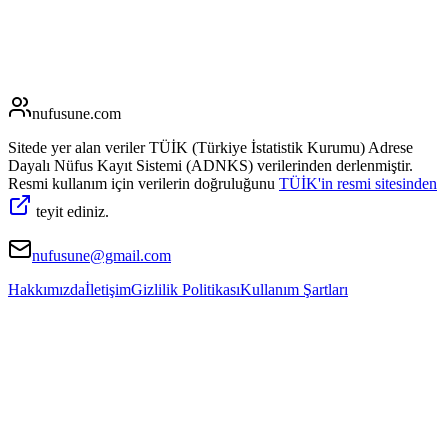
nufusune
.com
Sitede yer alan veriler TÜİK (Türkiye İstatistik Kurumu) Adrese
Dayalı Nüfus Kayıt Sistemi (ADNKS) verilerinden derlenmiştir.
Resmi kullanım için verilerin doğruluğunu
TÜİK'in resmi sitesinden
teyit ediniz.
nufusune@gmail.com
Hakkımızda
İletişim
Gizlilik Politikası
Kullanım Şartları