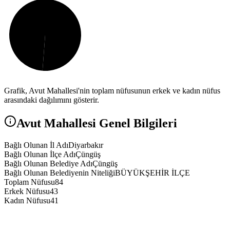
Grafik,
Avut
Mahallesi'nin toplam nüfusunun erkek ve kadın nüfus
arasındaki dağılımını gösterir.
Avut
Mahallesi Genel Bilgileri
Bağlı Olunan İl Adı
Diyarbakır
Bağlı Olunan İlçe Adı
Çüngüş
Bağlı Olunan Belediye Adı
Çüngüş
Bağlı Olunan Belediyenin Niteliği
BÜYÜKŞEHİR İLÇE
Toplam Nüfusu
84
Erkek Nüfusu
43
Kadın Nüfusu
41