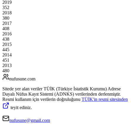
2019
352
2018
380
2017
408
2016
438
2015
445
2014
451
2013
480
nufusune
.com
Sitede yer alan veriler TÜİK (Türkiye İstatistik Kurumu) Adrese
Dayalı Nüfus Kayıt Sistemi (ADNKS) verilerinden derlenmiştir.
Resmi kullanım için verilerin doğruluğunu
TÜİK'in resmi sitesinden
teyit ediniz.
nufusune@gmail.com