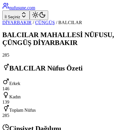
nufusune
.com
İl Seçiniz
DİYARBAKIR
/
ÇÜNGÜŞ
/
BALCILAR
BALCILAR
MAHALLESİ NÜFUSU,
ÇÜNGÜŞ
DİYARBAKIR
285
BALCILAR
Nüfus Özeti
Erkek
146
Kadın
139
Toplam Nüfus
285
Cinsiyet Dağılımı