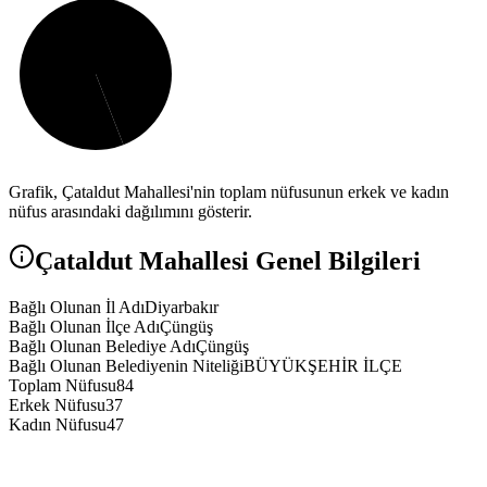
Grafik,
Çataldut
Mahallesi'nin toplam nüfusunun erkek ve kadın
nüfus arasındaki dağılımını gösterir.
Çataldut
Mahallesi Genel Bilgileri
Bağlı Olunan İl Adı
Diyarbakır
Bağlı Olunan İlçe Adı
Çüngüş
Bağlı Olunan Belediye Adı
Çüngüş
Bağlı Olunan Belediyenin Niteliği
BÜYÜKŞEHİR İLÇE
Toplam Nüfusu
84
Erkek Nüfusu
37
Kadın Nüfusu
47