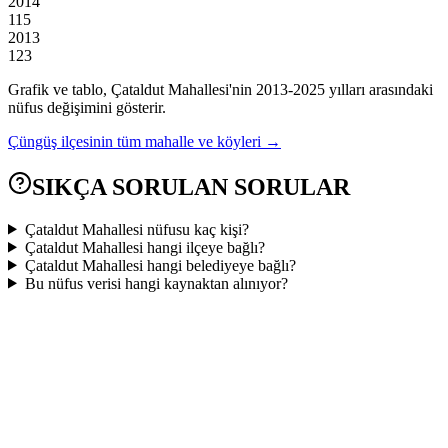
2014
115
2013
123
Grafik ve tablo,
Çataldut
Mahallesi'nin
2013
-
2025
yılları arasındaki
nüfus değişimini gösterir.
Çüngüş
ilçesinin tüm mahalle ve köyleri →
SIKÇA SORULAN SORULAR
Çataldut Mahallesi nüfusu kaç kişi?
Çataldut Mahallesi hangi ilçeye bağlı?
Çataldut Mahallesi hangi belediyeye bağlı?
Bu nüfus verisi hangi kaynaktan alınıyor?