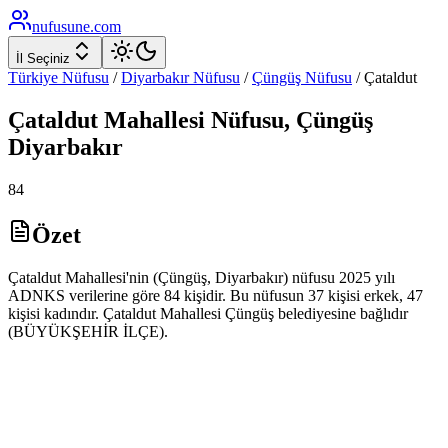
nufusune
.com
İl Seçiniz
Türkiye Nüfusu
/
Diyarbakır
Nüfusu
/
Çüngüş
Nüfusu
/
Çataldut
Çataldut
Mahallesi Nüfusu,
Çüngüş
Diyarbakır
84
Özet
Çataldut Mahallesi'nin (Çüngüş, Diyarbakır) nüfusu 2025 yılı
ADNKS verilerine göre 84 kişidir. Bu nüfusun 37 kişisi erkek, 47
kişisi kadındır. Çataldut Mahallesi Çüngüş belediyesine bağlıdır
(BÜYÜKŞEHİR İLÇE).