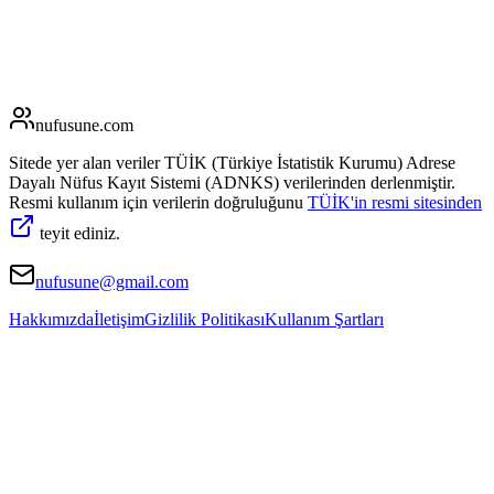
nufusune
.com
Sitede yer alan veriler TÜİK (Türkiye İstatistik Kurumu) Adrese
Dayalı Nüfus Kayıt Sistemi (ADNKS) verilerinden derlenmiştir.
Resmi kullanım için verilerin doğruluğunu
TÜİK'in resmi sitesinden
teyit ediniz.
nufusune@gmail.com
Hakkımızda
İletişim
Gizlilik Politikası
Kullanım Şartları