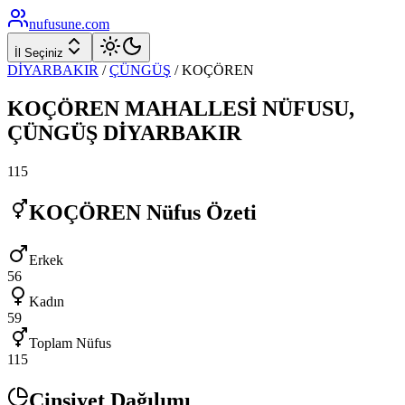
nufusune
.com
İl Seçiniz
DİYARBAKIR
/
ÇÜNGÜŞ
/
KOÇÖREN
KOÇÖREN
MAHALLESİ NÜFUSU,
ÇÜNGÜŞ
DİYARBAKIR
115
KOÇÖREN
Nüfus Özeti
Erkek
56
Kadın
59
Toplam Nüfus
115
Cinsiyet Dağılımı