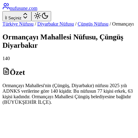
nufusune
.com
İl Seçiniz
Türkiye Nüfusu
/
Diyarbakır
Nüfusu
/
Çüngüş
Nüfusu
/
Ormançayı
Ormançayı
Mahallesi Nüfusu,
Çüngüş
Diyarbakır
140
Özet
Ormançayı Mahallesi'nin (Çüngüş, Diyarbakır) nüfusu 2025 yılı
ADNKS verilerine göre 140 kişidir. Bu nüfusun 77 kişisi erkek, 63
kişisi kadındır. Ormançayı Mahallesi Çüngüş belediyesine bağlıdır
(BÜYÜKŞEHİR İLÇE).