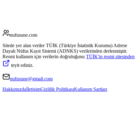
nufusune
.com
Sitede yer alan veriler TÜİK (Türkiye İstatistik Kurumu) Adrese
Dayalı Nüfus Kayıt Sistemi (ADNKS) verilerinden derlenmiştir.
Resmi kullanım için verilerin doğruluğunu
TÜİK'in resmi sitesinden
teyit ediniz.
nufusune@gmail.com
Hakkımızda
İletişim
Gizlilik Politikası
Kullanım Şartları