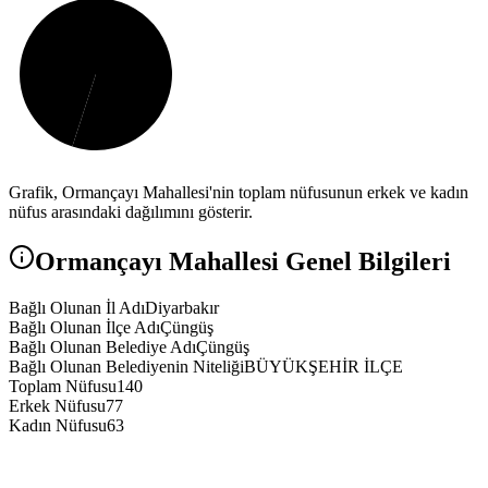
Grafik,
Ormançayı
Mahallesi'nin toplam nüfusunun erkek ve kadın
nüfus arasındaki dağılımını gösterir.
Ormançayı
Mahallesi Genel Bilgileri
Bağlı Olunan İl Adı
Diyarbakır
Bağlı Olunan İlçe Adı
Çüngüş
Bağlı Olunan Belediye Adı
Çüngüş
Bağlı Olunan Belediyenin Niteliği
BÜYÜKŞEHİR İLÇE
Toplam Nüfusu
140
Erkek Nüfusu
77
Kadın Nüfusu
63