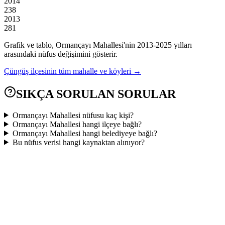
2014
238
2013
281
Grafik ve tablo,
Ormançayı
Mahallesi'nin
2013
-
2025
yılları
arasındaki nüfus değişimini gösterir.
Çüngüş
ilçesinin tüm mahalle ve köyleri →
SIKÇA SORULAN SORULAR
Ormançayı Mahallesi nüfusu kaç kişi?
Ormançayı Mahallesi hangi ilçeye bağlı?
Ormançayı Mahallesi hangi belediyeye bağlı?
Bu nüfus verisi hangi kaynaktan alınıyor?