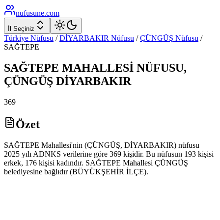
nufusune
.com
İl Seçiniz
Türkiye Nüfusu
/
DİYARBAKIR
Nüfusu
/
ÇÜNGÜŞ
Nüfusu
/
SAĞTEPE
SAĞTEPE
MAHALLESİ NÜFUSU,
ÇÜNGÜŞ
DİYARBAKIR
369
Özet
SAĞTEPE Mahallesi'nin (ÇÜNGÜŞ, DİYARBAKIR) nüfusu
2025 yılı ADNKS verilerine göre 369 kişidir. Bu nüfusun 193 kişisi
erkek, 176 kişisi kadındır. SAĞTEPE Mahallesi ÇÜNGÜŞ
belediyesine bağlıdır (BÜYÜKŞEHİR İLÇE).