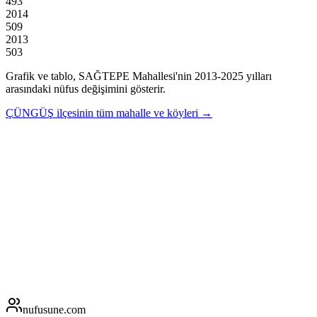
493
2014
509
2013
503
Grafik ve tablo,
SAĞTEPE
Mahallesi'nin
2013
-
2025
yılları
arasındaki nüfus değişimini gösterir.
ÇÜNGÜŞ
ilçesinin tüm mahalle ve köyleri →
nufusune
.com