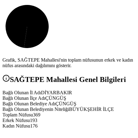
Grafik,
SAĞTEPE
Mahallesi'nin toplam nüfusunun erkek ve kadın
nüfus arasındaki dağılımını gösterir.
SAĞTEPE
Mahallesi Genel Bilgileri
Bağlı Olunan İl Adı
DİYARBAKIR
Bağlı Olunan İlçe Adı
ÇÜNGÜŞ
Bağlı Olunan Belediye Adı
ÇÜNGÜŞ
Bağlı Olunan Belediyenin Niteliği
BÜYÜKŞEHİR İLÇE
Toplam Nüfusu
369
Erkek Nüfusu
193
Kadın Nüfusu
176