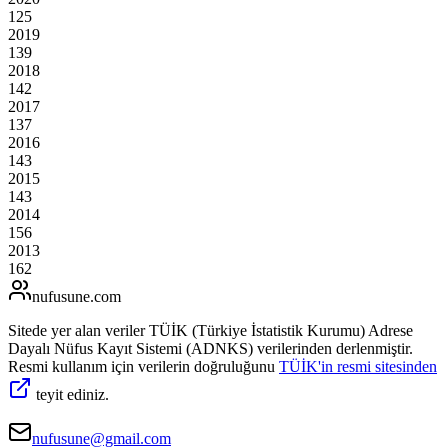
125
2019
139
2018
142
2017
137
2016
143
2015
143
2014
156
2013
162
nufusune
.com
Sitede yer alan veriler TÜİK (Türkiye İstatistik Kurumu) Adrese
Dayalı Nüfus Kayıt Sistemi (ADNKS) verilerinden derlenmiştir.
Resmi kullanım için verilerin doğruluğunu
TÜİK'in resmi sitesinden
teyit ediniz.
nufusune@gmail.com