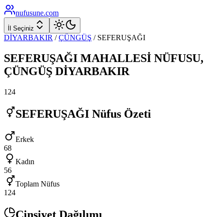
nufusune
.com
İl Seçiniz
DİYARBAKIR
/
ÇÜNGÜŞ
/
SEFERUŞAĞI
SEFERUŞAĞI
MAHALLESİ NÜFUSU,
ÇÜNGÜŞ
DİYARBAKIR
124
SEFERUŞAĞI
Nüfus Özeti
Erkek
68
Kadın
56
Toplam Nüfus
124
Cinsiyet Dağılımı