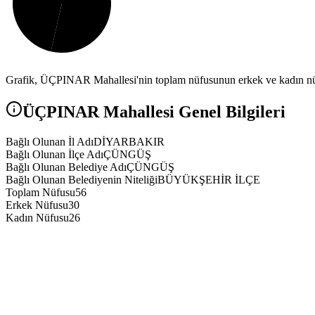
Grafik,
ÜÇPINAR
Mahallesi'nin toplam nüfusunun erkek ve kadın nüf
ÜÇPINAR
Mahallesi Genel Bilgileri
Bağlı Olunan İl Adı
DİYARBAKIR
Bağlı Olunan İlçe Adı
ÇÜNGÜŞ
Bağlı Olunan Belediye Adı
ÇÜNGÜŞ
Bağlı Olunan Belediyenin Niteliği
BÜYÜKŞEHİR İLÇE
Toplam Nüfusu
56
Erkek Nüfusu
30
Kadın Nüfusu
26