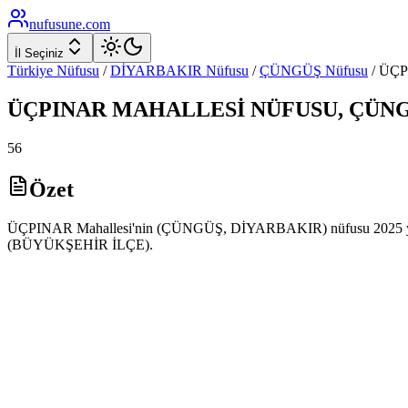
nufusune
.com
İl Seçiniz
Türkiye Nüfusu
/
DİYARBAKIR
Nüfusu
/
ÇÜNGÜŞ
Nüfusu
/
ÜÇP
ÜÇPINAR
MAHALLESİ NÜFUSU,
ÇÜN
56
Özet
ÜÇPINAR Mahallesi'nin (ÇÜNGÜŞ, DİYARBAKIR) nüfusu 2025 yılı AD
(BÜYÜKŞEHİR İLÇE).