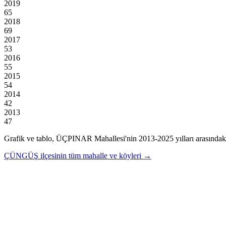
2019
65
2018
69
2017
53
2016
55
2015
54
2014
42
2013
47
Grafik ve tablo,
ÜÇPINAR
Mahallesi'nin
2013
-
2025
yılları arasındak
ÇÜNGÜŞ
ilçesinin tüm mahalle ve köyleri →