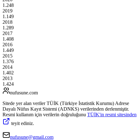
1.248
2019
1.149
2018
1.289
2017
1.408
2016
1.449
2015
1.376
2014
1.402
2013
1.424
nufusune
.com
Sitede yer alan veriler TÜİK (Türkiye İstatistik Kurumu) Adrese
Dayalı Nüfus Kayıt Sistemi (ADNKS) verilerinden derlenmiştir.
Resmi kullanım için verilerin doğruluğunu
TÜİK'in resmi sitesinden
teyit ediniz.
nufusune@gmail.com