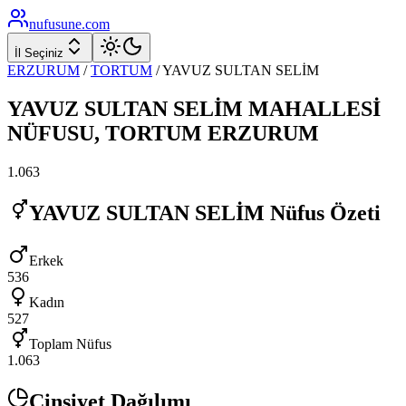
nufusune
.com
İl Seçiniz
ERZURUM
/
TORTUM
/
YAVUZ SULTAN SELİM
YAVUZ SULTAN SELİM
MAHALLESİ
NÜFUSU,
TORTUM
ERZURUM
1.063
YAVUZ SULTAN SELİM
Nüfus Özeti
Erkek
536
Kadın
527
Toplam Nüfus
1.063
Cinsiyet Dağılımı