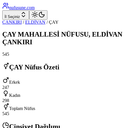
nufusune
.com
İl Seçiniz
ÇANKIRI
/
ELDİVAN
/
ÇAY
ÇAY
MAHALLESİ NÜFUSU,
ELDİVAN
ÇANKIRI
545
ÇAY
Nüfus Özeti
Erkek
247
Kadın
298
Toplam Nüfus
545
Cinsiyet Dağılımı