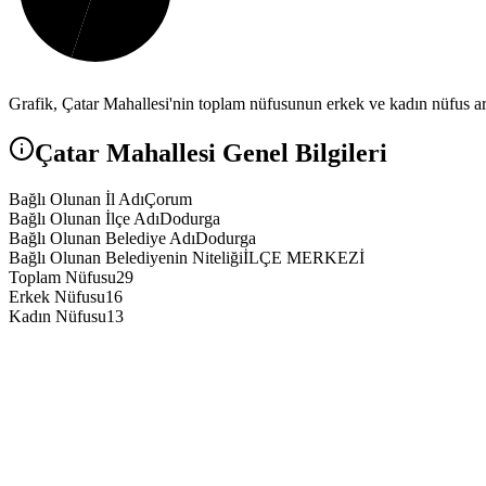
Grafik,
Çatar
Mahallesi'nin toplam nüfusunun erkek ve kadın nüfus ara
Çatar
Mahallesi Genel Bilgileri
Bağlı Olunan İl Adı
Çorum
Bağlı Olunan İlçe Adı
Dodurga
Bağlı Olunan Belediye Adı
Dodurga
Bağlı Olunan Belediyenin Niteliği
İLÇE MERKEZİ
Toplam Nüfusu
29
Erkek Nüfusu
16
Kadın Nüfusu
13