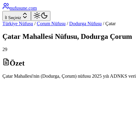
nufusune
.com
İl Seçiniz
Türkiye Nüfusu
/
Çorum
Nüfusu
/
Dodurga
Nüfusu
/
Çatar
Çatar
Mahallesi Nüfusu,
Dodurga
Çorum
29
Özet
Çatar Mahallesi'nin (Dodurga, Çorum) nüfusu 2025 yılı ADNKS veriler