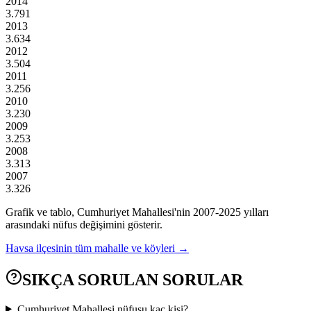
2014
3.791
2013
3.634
2012
3.504
2011
3.256
2010
3.230
2009
3.253
2008
3.313
2007
3.326
Grafik ve tablo,
Cumhuriyet
Mahallesi'nin
2007
-
2025
yılları
arasındaki nüfus değişimini gösterir.
Havsa
ilçesinin tüm mahalle ve köyleri →
SIKÇA SORULAN SORULAR
Cumhuriyet Mahallesi nüfusu kaç kişi?