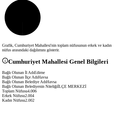
Grafik,
Cumhuriyet
Mahallesi'nin toplam nüfusunun erkek ve kadın
nüfus arasındaki dağılımını gösterir.
Cumhuriyet
Mahallesi Genel Bilgileri
Bağlı Olunan İl Adı
Edirne
Bağlı Olunan İlçe Adı
Havsa
Bağlı Olunan Belediye Adı
Havsa
Bağlı Olunan Belediyenin Niteliği
İLÇE MERKEZİ
Toplam Nüfusu
4.006
Erkek Nüfusu
2.004
Kadın Nüfusu
2.002