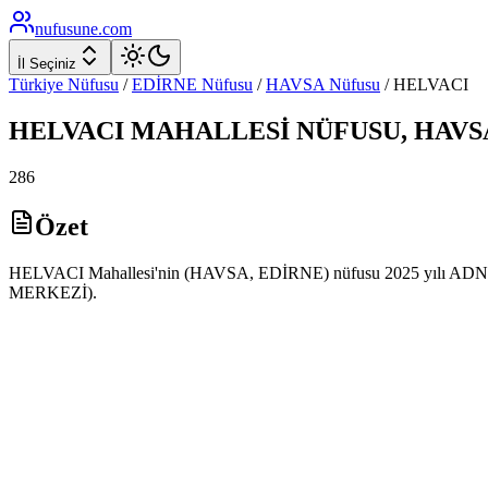
nufusune
.com
İl Seçiniz
Türkiye Nüfusu
/
EDİRNE
Nüfusu
/
HAVSA
Nüfusu
/
HELVACI
HELVACI
MAHALLESİ NÜFUSU,
HAVS
286
Özet
HELVACI Mahallesi'nin (HAVSA, EDİRNE) nüfusu 2025 yılı ADNKS ver
MERKEZİ).