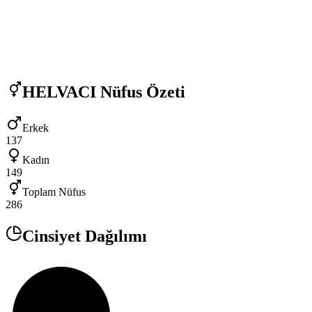
HELVACI
Nüfus Özeti
Erkek
137
Kadın
149
Toplam Nüfus
286
Cinsiyet Dağılımı