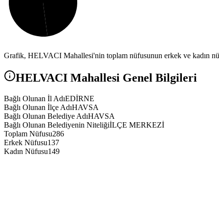
Grafik,
HELVACI
Mahallesi'nin toplam nüfusunun erkek ve kadın nüfu
HELVACI
Mahallesi Genel Bilgileri
Bağlı Olunan İl Adı
EDİRNE
Bağlı Olunan İlçe Adı
HAVSA
Bağlı Olunan Belediye Adı
HAVSA
Bağlı Olunan Belediyenin Niteliği
İLÇE MERKEZİ
Toplam Nüfusu
286
Erkek Nüfusu
137
Kadın Nüfusu
149