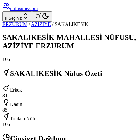
nufusune
.com
İl Seçiniz
ERZURUM
/
AZİZİYE
/
SAKALIKESİK
SAKALIKESİK
MAHALLESİ NÜFUSU,
AZİZİYE
ERZURUM
166
SAKALIKESİK
Nüfus Özeti
Erkek
81
Kadın
85
Toplam Nüfus
166
Cinsiyet Dağılımı