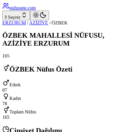
nufusune
.com
İl Seçiniz
ERZURUM
/
AZİZİYE
/
ÖZBEK
ÖZBEK
MAHALLESİ NÜFUSU,
AZİZİYE
ERZURUM
165
ÖZBEK
Nüfus Özeti
Erkek
87
Kadın
78
Toplam Nüfus
165
Cinsiyet Dağılımı