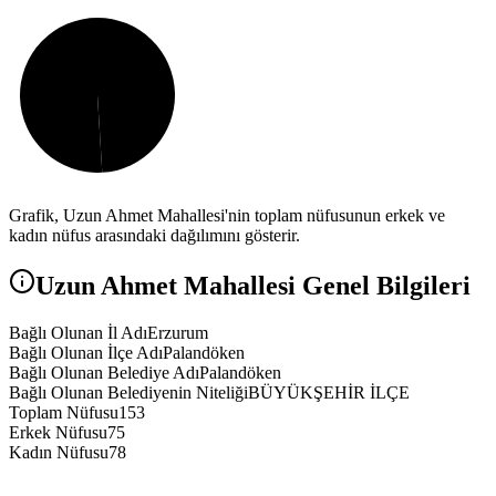
Grafik,
Uzun Ahmet
Mahallesi'nin toplam nüfusunun erkek ve
kadın nüfus arasındaki dağılımını gösterir.
Uzun Ahmet
Mahallesi Genel Bilgileri
Bağlı Olunan İl Adı
Erzurum
Bağlı Olunan İlçe Adı
Palandöken
Bağlı Olunan Belediye Adı
Palandöken
Bağlı Olunan Belediyenin Niteliği
BÜYÜKŞEHİR İLÇE
Toplam Nüfusu
153
Erkek Nüfusu
75
Kadın Nüfusu
78