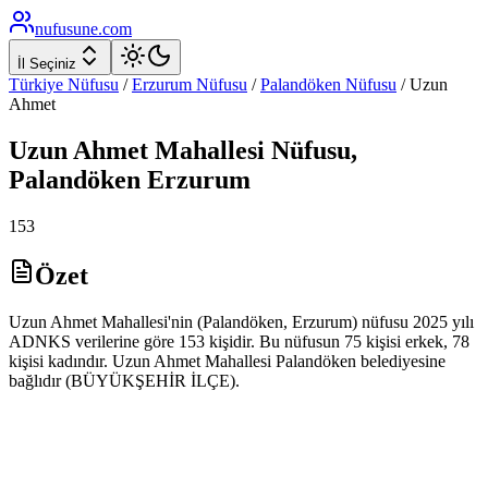
nufusune
.com
İl Seçiniz
Türkiye Nüfusu
/
Erzurum
Nüfusu
/
Palandöken
Nüfusu
/
Uzun
Ahmet
Uzun Ahmet
Mahallesi Nüfusu,
Palandöken
Erzurum
153
Özet
Uzun Ahmet Mahallesi'nin (Palandöken, Erzurum) nüfusu 2025 yılı
ADNKS verilerine göre 153 kişidir. Bu nüfusun 75 kişisi erkek, 78
kişisi kadındır. Uzun Ahmet Mahallesi Palandöken belediyesine
bağlıdır (BÜYÜKŞEHİR İLÇE).