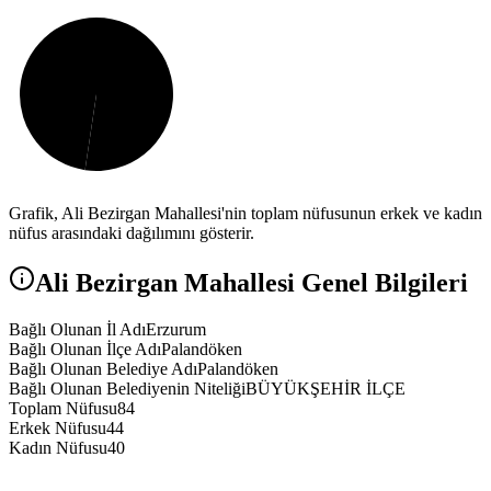
Grafik,
Ali Bezirgan
Mahallesi'nin toplam nüfusunun erkek ve kadın
nüfus arasındaki dağılımını gösterir.
Ali Bezirgan
Mahallesi Genel Bilgileri
Bağlı Olunan İl Adı
Erzurum
Bağlı Olunan İlçe Adı
Palandöken
Bağlı Olunan Belediye Adı
Palandöken
Bağlı Olunan Belediyenin Niteliği
BÜYÜKŞEHİR İLÇE
Toplam Nüfusu
84
Erkek Nüfusu
44
Kadın Nüfusu
40