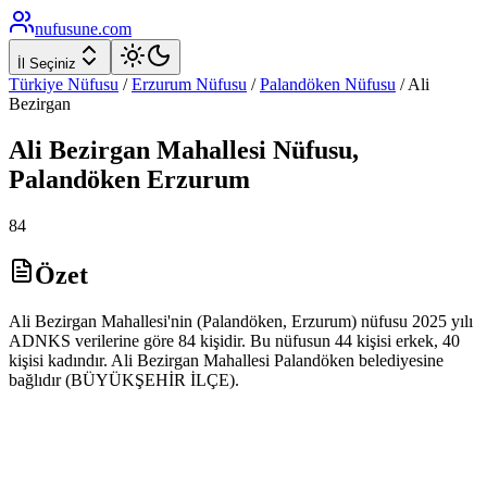
nufusune
.com
İl Seçiniz
Türkiye Nüfusu
/
Erzurum
Nüfusu
/
Palandöken
Nüfusu
/
Ali
Bezirgan
Ali Bezirgan
Mahallesi Nüfusu,
Palandöken
Erzurum
84
Özet
Ali Bezirgan Mahallesi'nin (Palandöken, Erzurum) nüfusu 2025 yılı
ADNKS verilerine göre 84 kişidir. Bu nüfusun 44 kişisi erkek, 40
kişisi kadındır. Ali Bezirgan Mahallesi Palandöken belediyesine
bağlıdır (BÜYÜKŞEHİR İLÇE).