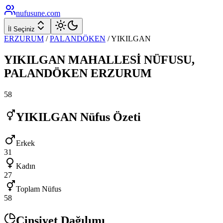
nufusune
.com
İl Seçiniz
ERZURUM
/
PALANDÖKEN
/
YIKILGAN
YIKILGAN
MAHALLESİ NÜFUSU,
PALANDÖKEN
ERZURUM
58
YIKILGAN
Nüfus Özeti
Erkek
31
Kadın
27
Toplam Nüfus
58
Cinsiyet Dağılımı