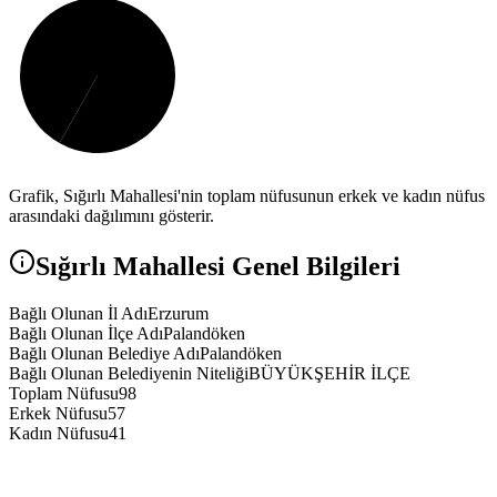
Grafik,
Sığırlı
Mahallesi'nin toplam nüfusunun erkek ve kadın nüfus
arasındaki dağılımını gösterir.
Sığırlı
Mahallesi Genel Bilgileri
Bağlı Olunan İl Adı
Erzurum
Bağlı Olunan İlçe Adı
Palandöken
Bağlı Olunan Belediye Adı
Palandöken
Bağlı Olunan Belediyenin Niteliği
BÜYÜKŞEHİR İLÇE
Toplam Nüfusu
98
Erkek Nüfusu
57
Kadın Nüfusu
41