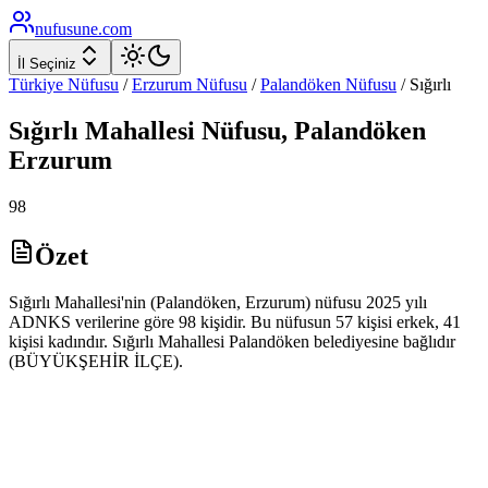
nufusune
.com
İl Seçiniz
Türkiye Nüfusu
/
Erzurum
Nüfusu
/
Palandöken
Nüfusu
/
Sığırlı
Sığırlı
Mahallesi Nüfusu,
Palandöken
Erzurum
98
Özet
Sığırlı Mahallesi'nin (Palandöken, Erzurum) nüfusu 2025 yılı
ADNKS verilerine göre 98 kişidir. Bu nüfusun 57 kişisi erkek, 41
kişisi kadındır. Sığırlı Mahallesi Palandöken belediyesine bağlıdır
(BÜYÜKŞEHİR İLÇE).