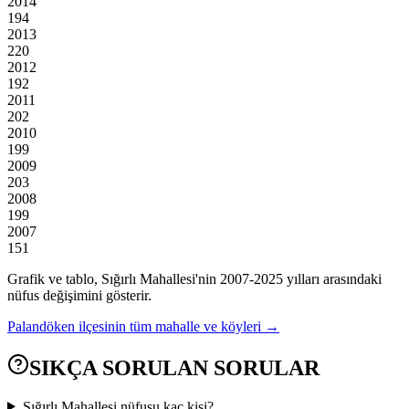
2014
194
2013
220
2012
192
2011
202
2010
199
2009
203
2008
199
2007
151
Grafik ve tablo,
Sığırlı
Mahallesi'nin
2007
-
2025
yılları arasındaki
nüfus değişimini gösterir.
Palandöken
ilçesinin tüm mahalle ve köyleri →
SIKÇA SORULAN SORULAR
Sığırlı Mahallesi nüfusu kaç kişi?