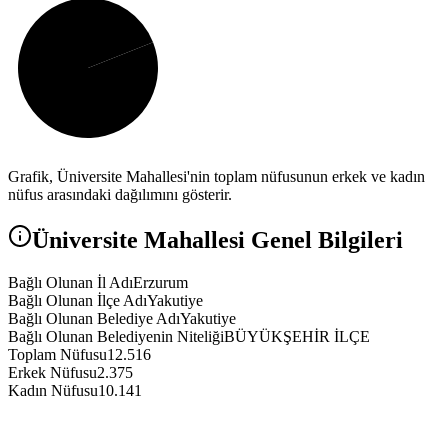
Grafik,
Üniversite
Mahallesi'nin toplam nüfusunun erkek ve kadın
nüfus arasındaki dağılımını gösterir.
Üniversite
Mahallesi Genel Bilgileri
Bağlı Olunan İl Adı
Erzurum
Bağlı Olunan İlçe Adı
Yakutiye
Bağlı Olunan Belediye Adı
Yakutiye
Bağlı Olunan Belediyenin Niteliği
BÜYÜKŞEHİR İLÇE
Toplam Nüfusu
12.516
Erkek Nüfusu
2.375
Kadın Nüfusu
10.141