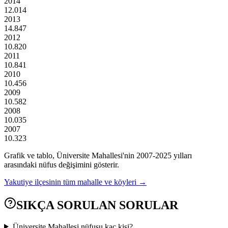
2014
12.014
2013
14.847
2012
10.820
2011
10.841
2010
10.456
2009
10.582
2008
10.035
2007
10.323
Grafik ve tablo,
Üniversite
Mahallesi'nin
2007
-
2025
yılları
arasındaki nüfus değişimini gösterir.
Yakutiye
ilçesinin tüm mahalle ve köyleri →
SIKÇA SORULAN SORULAR
Üniversite Mahallesi nüfusu kaç kişi?