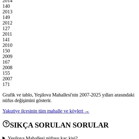
2014
140
2013
149
2012
127
2011
141
2010
150
2009
167
2008
155
2007
171
Grafik ve tablo,
Yeşilova
Mahallesi'nin
2007
-
2025
yılları arasındaki
nüfus değişimini gösterir.
Yakutiye
ilçesinin tüm mahalle ve köyleri →
SIKÇA SORULAN SORULAR
Yeşilova Mahallesi nüfusu kaç kişi?