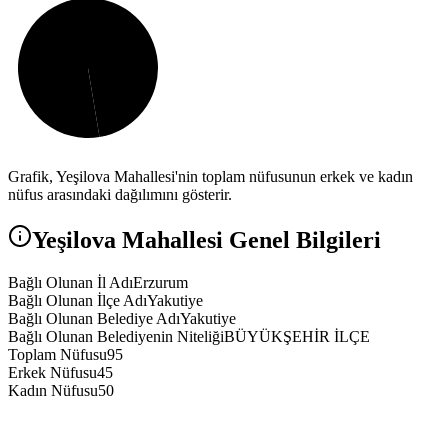
Grafik,
Yeşilova
Mahallesi'nin toplam nüfusunun erkek ve kadın
nüfus arasındaki dağılımını gösterir.
Yeşilova
Mahallesi Genel Bilgileri
Bağlı Olunan İl Adı
Erzurum
Bağlı Olunan İlçe Adı
Yakutiye
Bağlı Olunan Belediye Adı
Yakutiye
Bağlı Olunan Belediyenin Niteliği
BÜYÜKŞEHİR İLÇE
Toplam Nüfusu
95
Erkek Nüfusu
45
Kadın Nüfusu
50