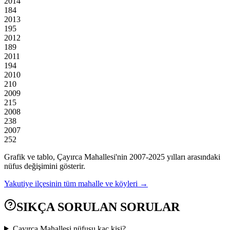
2014
184
2013
195
2012
189
2011
194
2010
210
2009
215
2008
238
2007
252
Grafik ve tablo,
Çayırca
Mahallesi'nin
2007
-
2025
yılları arasındaki
nüfus değişimini gösterir.
Yakutiye
ilçesinin tüm mahalle ve köyleri →
SIKÇA SORULAN SORULAR
Çayırca Mahallesi nüfusu kaç kişi?