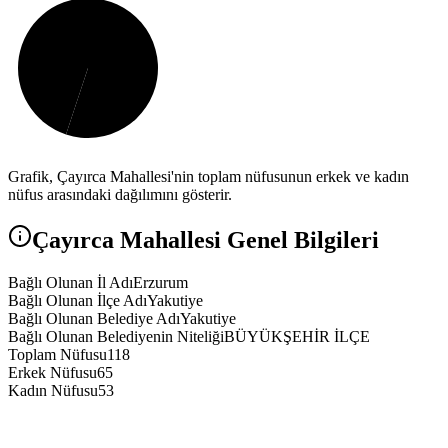
Grafik,
Çayırca
Mahallesi'nin toplam nüfusunun erkek ve kadın
nüfus arasındaki dağılımını gösterir.
Çayırca
Mahallesi Genel Bilgileri
Bağlı Olunan İl Adı
Erzurum
Bağlı Olunan İlçe Adı
Yakutiye
Bağlı Olunan Belediye Adı
Yakutiye
Bağlı Olunan Belediyenin Niteliği
BÜYÜKŞEHİR İLÇE
Toplam Nüfusu
118
Erkek Nüfusu
65
Kadın Nüfusu
53