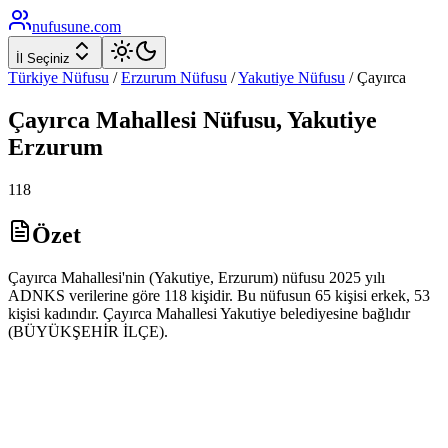
nufusune
.com
İl Seçiniz
Türkiye Nüfusu
/
Erzurum
Nüfusu
/
Yakutiye
Nüfusu
/
Çayırca
Çayırca
Mahallesi Nüfusu,
Yakutiye
Erzurum
118
Özet
Çayırca Mahallesi'nin (Yakutiye, Erzurum) nüfusu 2025 yılı
ADNKS verilerine göre 118 kişidir. Bu nüfusun 65 kişisi erkek, 53
kişisi kadındır. Çayırca Mahallesi Yakutiye belediyesine bağlıdır
(BÜYÜKŞEHİR İLÇE).